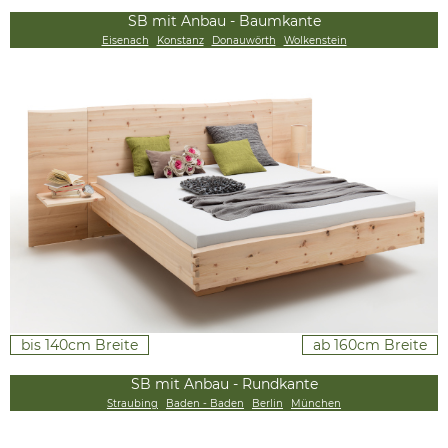
SB mit Anbau - Baumkante
Eisenach
Konstanz
Donauwörth
Wolkenstein
bis 140cm Breite
ab 160cm Breite
SB mit Anbau - Rundkante
Straubing
Baden - Baden
Berlin
München