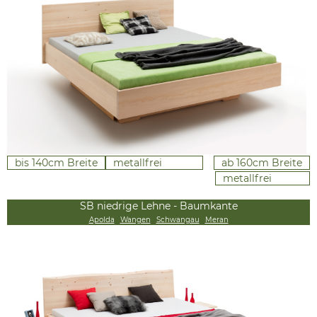
bis 140cm Breite
metallfrei
ab 160cm Breite
metallfrei
SB niedrige Lehne - Baumkante
Apolda
Wangen
Schwangau
Meran