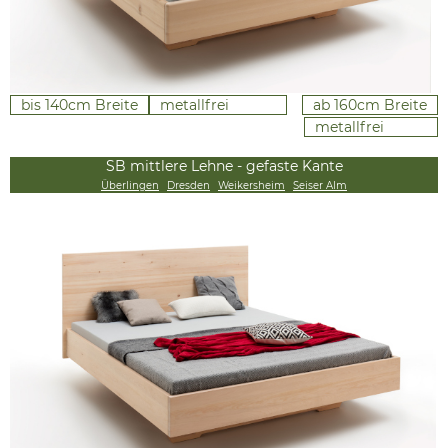
bis 140cm Breite
metallfrei
ab 160cm Breite
metallfrei
SB mittlere Lehne - gefaste Kante
Überlingen
Dresden
Weikersheim
Seiser Alm