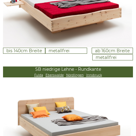
bis 140cm Breite
metallfrei
ab 160cm Breite
metallfrei
SB niedrige Lehne - Rundkante
Fulda
Eberswalde
Nördlingen
Innsbruck