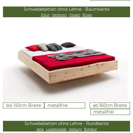
Schwebebetten ohne Lehne - Baumkante
Erfurt
Heilbronn
Füssen
Brixen
bis 140cm Breite
metallfrei
ab 160cm Breite
metallfrei
Schwebebetten ohne Lehne - Rundkante
Jena
Luckenwalde
Harburg
Bregenz