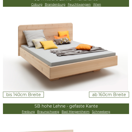
Coburg
Brandenburg
Feuchtwangen
Wien
bis 140cm Breite
ab 160cm Breite
SB hohe Lehne - gefaste Kante
Freiburg
Braunschweig
Bad Mergentheim
Schneeberg