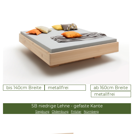
bis 140cm Breite
metallfrei
ab 160cm Breite
metallfrei
SB niedrige Lehne - gefaste Kante
Siegburg
Oldenburg
Fritzlar
Nürnberg