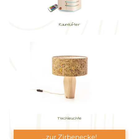
Raumlüfter
Tischleuchte
...zur Zirbenecke!