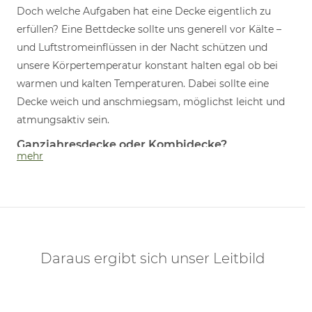
Doch welche Aufgaben hat eine Decke eigentlich zu
erfüllen? Eine Bettdecke sollte uns generell vor Kälte –
und Luftstromeinflüssen in der Nacht schützen und
unsere Körpertemperatur konstant halten egal ob bei
warmen und kalten Temperaturen. Dabei sollte eine
Decke weich und anschmiegsam, möglichst leicht und
atmungsaktiv sein.
Ganzjahresdecke oder Kombidecke?
mehr
Auch hier gilt zu beachten, was die persönlichen
Vorlieben und Bedürfnisse sind. Bin ich allergisch auf
bestimmte
Füllmaterialien
(z.B. Tierhaare)? Habe ich
eine Ganzjahresdecke oder möchte ich Decken für
Sommer und Winter? Schwitze ich schnell oder fange
ich auch im Sommer leicht an zu frieren? Machen Sie
Daraus ergibt sich unser Leitbild
sich über diese Punkte Gedanken bevor Sie sich für ein
Steppbett entscheiden unabhängig von der Füllung - die
Decke muss zu Ihnen und Ihren Bedürfnissen passen.