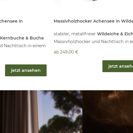
chensee in
Massivholzhocker Achensee in Wild
stabiler, metallfreier
Wildeiche & Eic
r
Kernbuche & Buche
Massivholzhocker und Nachttisch in 
d Nachttisch in einem
ab
249,00 €
jetzt anse
jetzt ansehen