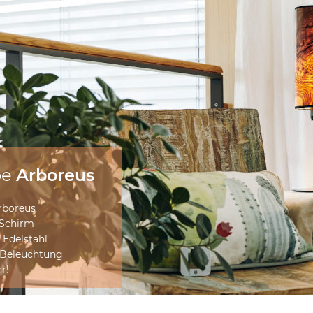
pe
Arboreus
rboreus
 Schirm
 Edelstahl
 Beleuchtung
ar!