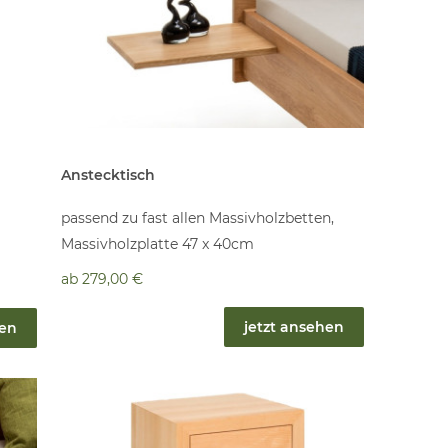
Anstecktisch
passend zu fast allen Massivholzbetten,
Massivholzplatte 47 x 40cm
ab
279,00 €
jetzt ansehen
hen