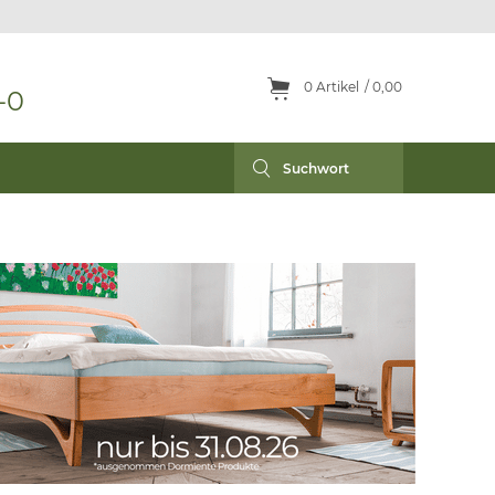
0
Artikel
0,00
-0