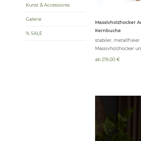
Kunst & Accessoires
Galerie
Massivholzhocker A
Kernbuche
% SALE
stabiler, metallfreie
Massivholzhocker un
ab
219,00 €