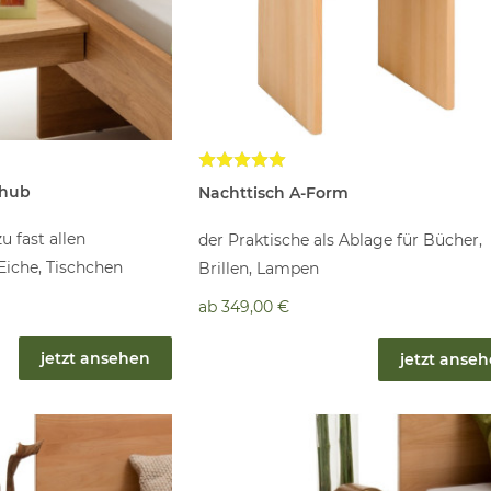
chub
Nachttisch A-Form
u fast allen
der Praktische als Ablage für Bücher,
Eiche, Tischchen
Brillen, Lampen
ab
349,00 €
jetzt ansehen
jetzt anse