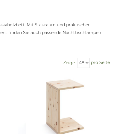
ssivholzbett. Mit Stauraum und praktischer
iment finden Sie auch passende Nachttischlampen
pro Seite
Zeige