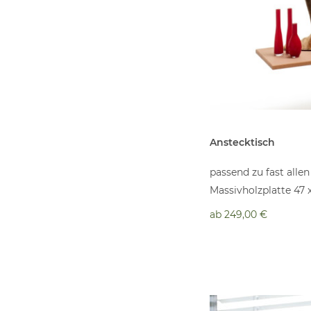
Anstecktisch
passend zu fast alle
Massivholzplatte 47
ab
249,00 €