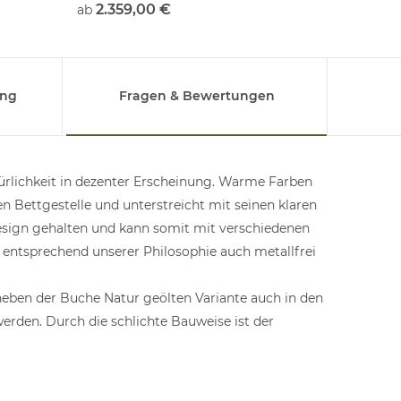
2.359,00 €
1.539
ab
ab
ung
Fragen & Bewertungen
türlichkeit in dezenter Erscheinung. Warme Farben
n Bettgestelle und unterstreicht mit seinen klaren
esign gehalten und kann somit mit verschiedenen
t entsprechend unserer Philosophie auch metallfrei
neben der Buche Natur geölten Variante auch in den
erden. Durch die schlichte Bauweise ist der