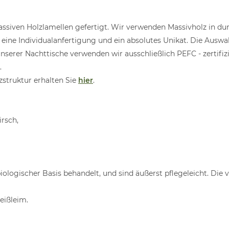
ssiven Holzlamellen gefertigt. Wir verwenden Massivholz in du
st eine Individualanfertigung und ein absolutes Unikat. Die Ausw
serer Nachttische verwenden wir ausschließlich PEFC - zertifi
.
struktur erhalten Sie
hier
.
irsch,
iologischer Basis behandelt, und sind äußerst pflegeleicht. Di
eißleim.