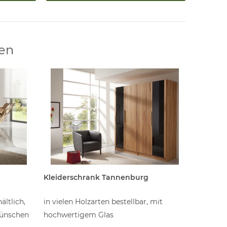
len
Kleiderschrank Tannenburg
Highboa
ältlich,
in vielen Holzarten bestellbar, mit
Unsere H
Wünschen
hochwertigem Glas
und eleg