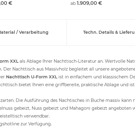
,00 €
1.909,00 €
ab
aterial / Verarbeitung
Techn. Details & Liefer
Form XXL
als Ablage Ihrer Nachttisch-Literatur an. Wertvolle Na
 Der Nachttisch aus Massivholz begleitet all unsere angebotene
Der
Nachttisch U-Form XXL
ist in einfachem und klassischem D
ttisch bietet Ihnen eine griffbereite, praktische Ablage und is
olzarten. Die Ausführung des Nachtisches in Buche massiv kann 
selnuss gebeizt, Nuss gebeizt und Mahagoni gebeizt angeboten w
eistelltisch verwendbar.
gshotline zur Verfügung.