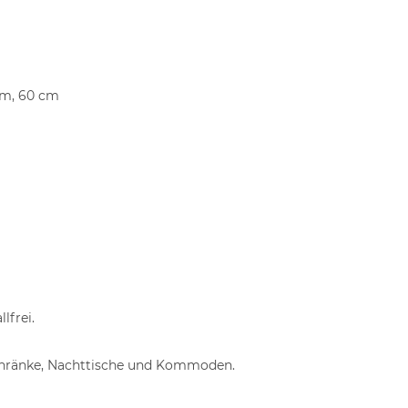
cm, 60 cm
lfrei.
schränke, Nachttische und Kommoden.