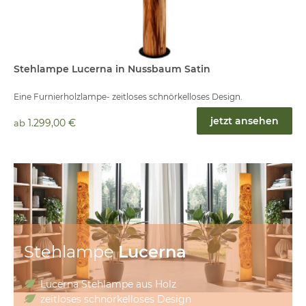
Stehlampe Lucerna in Nussbaum Satin
Eine Furnierholzlampe- zeitloses schnörkelloses Design.
jetzt ansehen
1.299,00 €
ab
Stehlampe
Lucerna
Lucerna Stehlampe aus Holz
zeitloses schnörkelloses Design