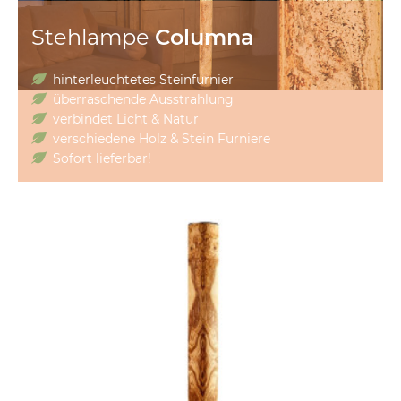
Stehlampe
Columna
hinterleuchtetes Steinfurnier
überraschende Ausstrahlung
verbindet Licht & Natur
verschiedene Holz & Stein Furniere
Sofort lieferbar!