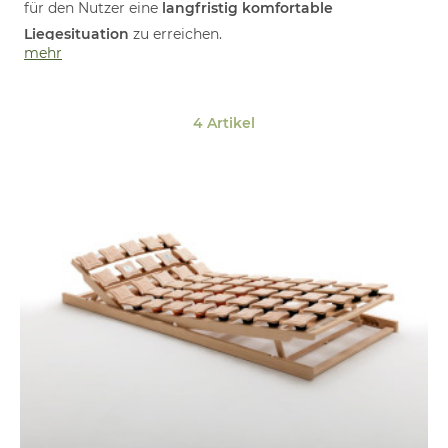
für den Nutzer eine
langfristig komfortable
Liegesituation
zu erreichen.
mehr
In unseren Store´s arbeiten wir deshalb mit der
einzigartigen 3D BODYSCAN Körpervermessung.
Mehr dazu lesen Sie hier
3D – Körpervermessung Teller-
4 Artikel
Leistenrahmen