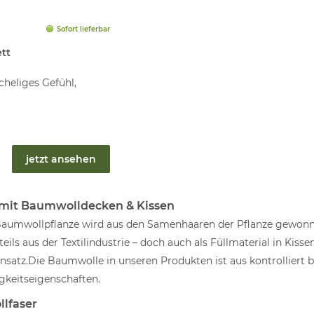
Sofort lieferbar
tt
cheliges Gefühl,
jetzt ansehen
mit Baumwolldecken & Kissen
 Baumwollpflanze wird aus den Samenhaaren der Pflanze gewonn
ils aus der Textilindustrie – doch auch als Füllmaterial in Ki
atz.Die Baumwolle in unseren Produkten ist aus kontrolliert b
gkeitseigenschaften.
lfaser