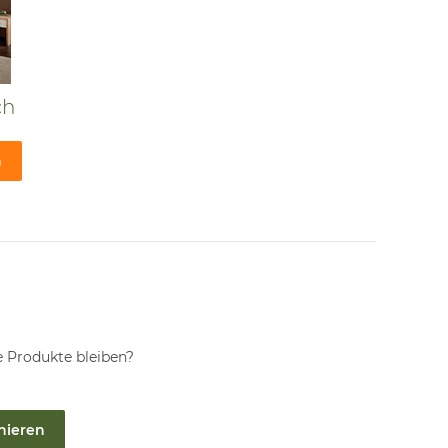
ch
n
 Produkte bleiben?
nieren