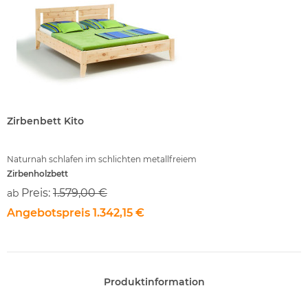
Zirbenbett Kito
Zirbenbett Kito
Naturnah schlafen im schlichten metallfreiem
Naturnah schlafen im s
Zirbenholzbett
Zirbenholzbett
Preis:
1.579,00 €
Preis:
1.579,00
ab
ab
Angebotspreis
1.342,15 €
Angebotspreis
1
Produktinformation