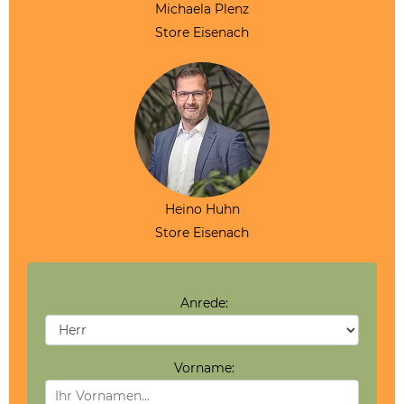
Michaela Plenz
Store Eisenach
Heino Huhn
Store Eisenach
Anrede:
Vorname: