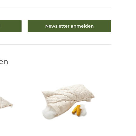
d
Newsletter anmelden
len