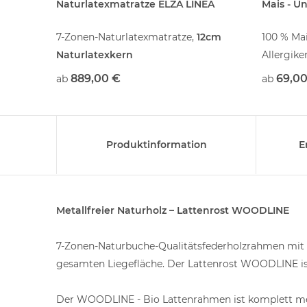
Naturlatexmatratze ELZA LINEA
Mais - U
rodukt,
7-Zonen-Naturlatexmatratze,
12cm
100 % Mai
Naturlatexkern
Allergike
Einsteigermodell für junge & schlanke
889,00 €
69,00
ab
ab
Nutzer,
Produktinformation
E
Metallfreier Naturholz – Lattenrost WOODLINE
7-Zonen-Naturbuche-Qualitätsfederholzrahmen mit 28
gesamten Liegefläche. Der Lattenrost WOODLINE ist
Der WOODLINE - Bio Lattenrahmen ist komplett meta