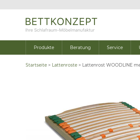
Produkte
Beratung
Service
Startseite
>
Lattenroste
>
Lattenrost WOODLINE met