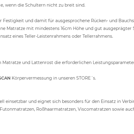
e, wenn die Schultern nicht zu breit sind.
ner Festigkeit und damit für ausgesprochene Rücken- und Bauchs
lte eine Matratze mit mindestens 16cm Höhe und gut ausgeprägt
insatz eines Teller-Leistenrahmens oder Tellerrahmens.
n Matratze und Lattenrost die erforderlichen Leistungsparamet
SCAN
Körpervermessung in unseren STORE´s.
l einsetzbar und eignet sich besonders für den Einsatz in Verb
Futonmatratzen, Roßhaarmatratzen, Viscomatratzen sowie auch