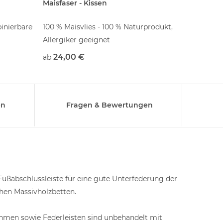
Maisfaser - Kissen
Naturla
binierbare
100 % Maisvlies - 100 % Naturprodukt,
7-Zonen-
Allergiker geeignet
Naturla
Einsteig
24,00 €
889,
ab
ab
Nutzer,
en
Fragen & Bewertungen
ußabschlussleiste für eine gute Unterfederung der
hen Massivholzbetten.
ahmen sowie Federleisten sind unbehandelt mit