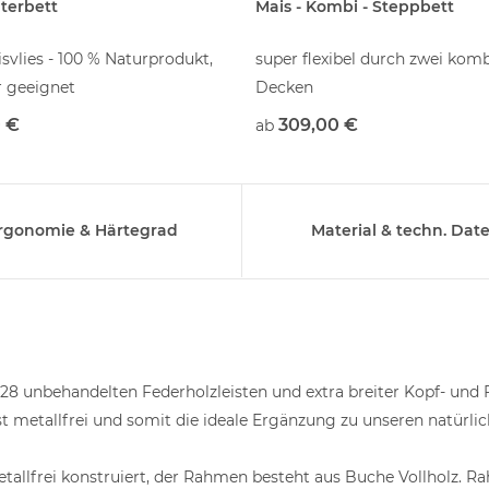
nterbett
Mais - Kombi - Steppbett
svlies - 100 % Naturprodukt,
super flexibel durch zwei kom
r geeignet
Decken
 €
309,00 €
ab
rgonomie & Härtegrad
Material & techn. Dat
 unbehandelten Federholzleisten und extra breiter Kopf- und F
 metallfrei und somit die ideale Ergänzung zu unseren natürlic
llfrei konstruiert, der Rahmen besteht aus Buche Vollholz. R