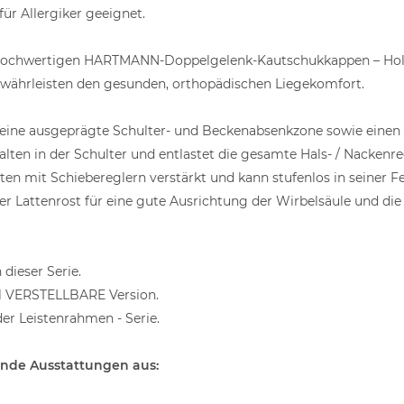
ür Allergiker geeignet.
in hochwertigen HARTMANN-Doppelgelenk-Kautschukkappen – Holm
ewährleisten den gesunden, orthopädischen Liegekomfort.
ne ausgeprägte Schulter- und Beckenabsenkzone sowie einen ve
halten in der Schulter und entlastet die gesamte Hals- / Nacken
ten mit Schiebereglern verstärkt und kann stufenlos in seiner F
r Lattenrost für eine gute Ausrichtung der Wirbelsäule und di
 dieser Serie.
ell VERSTELLBARE Version.
r Leistenrahmen - Serie.
ende Ausstattungen aus: