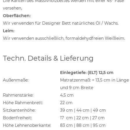
Die Kanten des Massivholzbettes werden mit einer 45° Fase
versehen,
Oberflächen:
Wir verwenden für Designer Bett natürliches Öl / Wachs.
Leim:
Wir verwenden ausschließlich, formaldehydfreien Weißleim.
Techn. Details & Lieferung
Einlegetiefe: (ELT) 12,5 cm
Außenmaße:
Matratzenmaß: + 13,5 cm in Länge
und 9 cm Breite
Rahmenstärke:
4,5 cm
Höhe Rahmenbrett:
22 cm
Sitzkantenhöhe:
39 cm | 44 cm | 49 cm
Bodenfreiheit:
17 cm | 22 cm | 27 cm
Höhe Lehnenoberkante:
83 cm | 88 cm | 95 cm