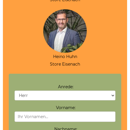
Heino Huhn
Store Eisenach
Anrede:
Vorname:
Nachname: