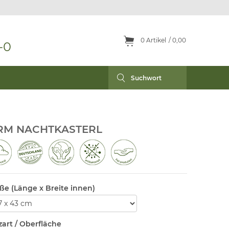
0
Artikel
0,00
-0
RM NACHTKASTERL
ße (Länge x Breite innen)
zart / Oberfläche