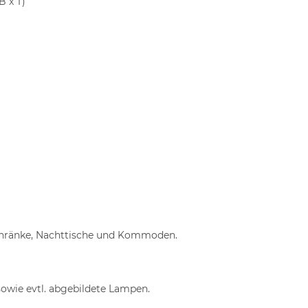
B x T)
schränke, Nachttische und Kommoden.
sowie evtl. abgebildete Lampen.