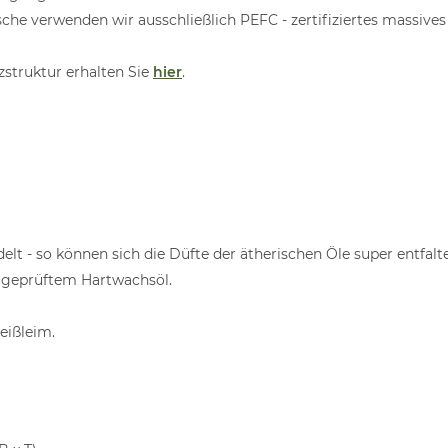
he verwenden wir ausschließlich PEFC - zertifiziertes massive
struktur erhalten Sie
hier
.
delt - so können sich die Düfte der ätherischen Öle super entfalt
g geprüftem Hartwachsöl.
eißleim.