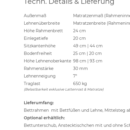
Techn. Details & Lieferung
Außenmaß
Matratzenmaß (Rahmeninnen
Lehnenüberbreite
Matratzenbreite (Rahmenin
Höhe Rahmenbrett
24 cm
Einlegetiefe
20 cm
Sitzkantenhöhe
49 cm | 44 cm
Bodenfreiheit
25 cm | 20 cm
Höhe Lehnenoberkante
98 cm | 93 cm
Rahmenstärke
30 mm
Lehnenneigung
7°
Traglast
650 kg
(Belastbarkeit exklusive Lattenrost & Matratze)
Lieferumfang:
Bettrahmen mit Bettfüßen und Lehne, Mittelsteg ab
Optional erhältlich:
Bettunterschub, Anstecktischchen mit und ohne Sc