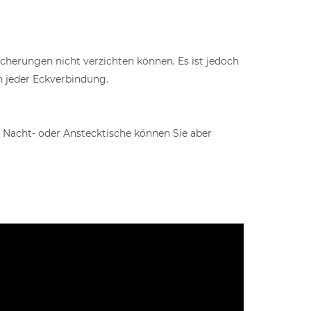
icherungen nicht verzichten können. Es ist jedoch
n jeder Eckverbindung.
n Nacht- oder Anstecktische können Sie aber