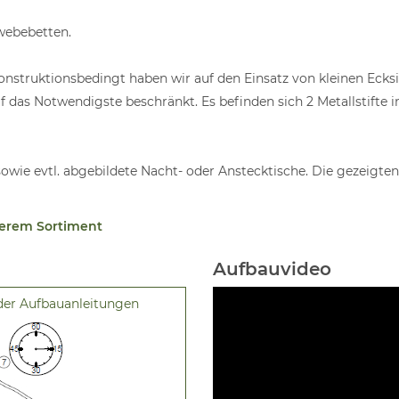
webebetten.
konstruktionsbedingt haben wir auf den Einsatz von kleinen Ecks
 das Notwendigste beschränkt. Es befinden sich 2 Metallstifte i
sowie evtl. abgebildete Nacht- oder Anstecktische. Die gezeigte
serem Sortiment
Aufbauvideo
der Aufbauanleitungen