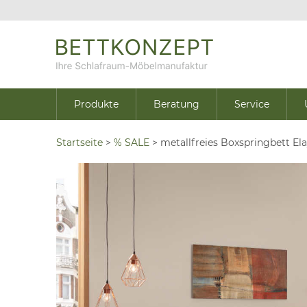
Produkte
Beratung
Service
Startseite
>
% SALE
>
metallfreies Boxspringbett E