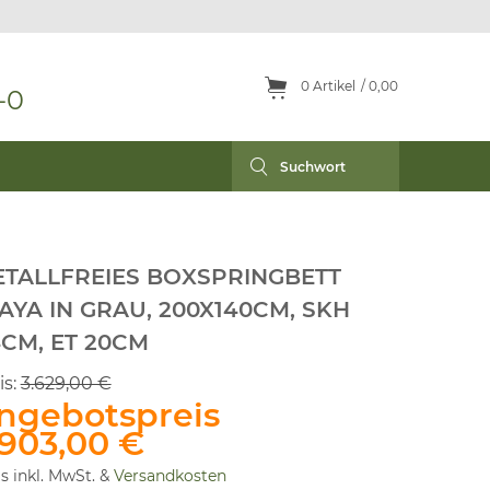
0
Artikel
0,00
-0
TALLFREIES BOXSPRINGBETT
AYA IN GRAU, 200X140CM, SKH
CM, ET 20CM
is:
3.629,00 €
ngebotspreis
.903,00 €
is inkl. MwSt. &
Versandkosten