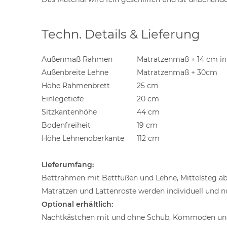
Techn. Details & Lieferung
Außenmaß Rahmen
Matratzenmaß + 14 cm in
Außenbreite Lehne
Matratzenmaß + 30cm
Höhe Rahmenbrett
25 cm
Einlegetiefe
20 cm
Sitzkantenhöhe
44 cm
Bodenfreiheit
19 cm
Höhe Lehnenoberkante
112 cm
Lieferumfang:
Bettrahmen mit Bettfüßen und Lehne, Mittelsteg a
Matratzen und Lattenroste werden individuell und n
Optional erhältlich:
Nachtkästchen mit und ohne Schub, Kommoden und