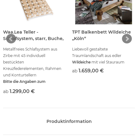
Waa.Lea Teller -
TPT Balkenbett Wildeiche
Schlafsystem, starr, Buche,
„Köln“
Metallfreies Schlafsystem aus
Liebevoll gestaltete
Zirbe mit 45 individuell
Traumlandschaft aus edler
bestückten
Wildeiche
mit viel Stauraum
Kreuzfederelementen, Rahmen
1.659,00 €
ab
und Konturtellern
Bitte die Angaben zum
Körperprofil ausfüllen, wenn der
1.299,00 €
ab
3D-Bodyscan nicht noch
durchgeführt wurde.
Produktinformation