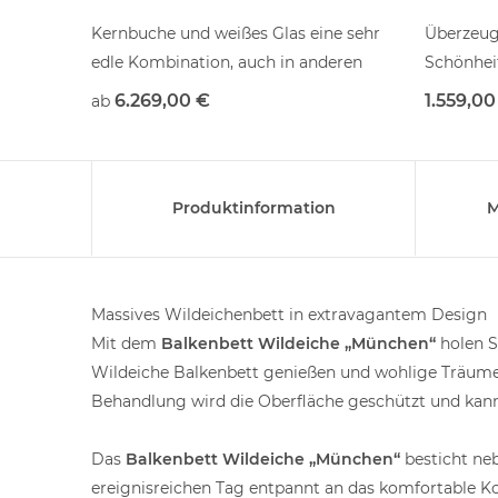
ldeiche
Kernbuche und weißes Glas eine sehr
Überzeugt
edle Kombination, auch in anderen
Schönhei
Holzarten erhältlich
6.269,00 €
1.559,00
ab
Produktinformation
M
Massives Wildeichenbett in extravagantem Design
Mit dem
Balkenbett Wildeiche „München“
holen S
Wildeiche Balkenbett genießen und wohlige Träume s
Behandlung wird die Oberfläche geschützt und kan
Das
Balkenbett Wildeiche „München“
besticht neb
ereignisreichen Tag entpannt an das komfortable K