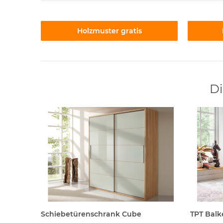
Holzmuster gratis
Di
„Berlin“
Schiebetürenschrank Cube
TPT Bal