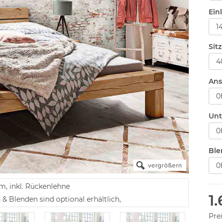
Ein
Sit
Ans
Unt
Ble
m, inkl. Rückenlehne
1
 Blenden sind optional erhältlich,
Pre