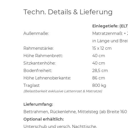
Techn. Details & Lieferung
Einlegetiefe: (ELT
Außenmaße:
Matratzenmaß: +
in Länge und Brei
Rahmenstärke:
15 x 12 cm
Höhe Rahmenbrett:
40 cm
Sitzkantenhöhe:
40 cm
Bodenfreiheit:
28,5 cm
Höhe Lehnenoberkante:
86 cm
Traglast
800 kg
(Belastbarkeit exklusive Lattenrost & Matratze)
Lieferumfang:
Bettrahmen, Rückenlehne, Mittelsteg (ab Breite 160
Optional erhältlich:
Unterschub und versch. Nachttische,