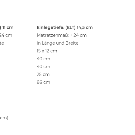
) 11 cm
Einlegetiefe: (ELT) 14,5 cm
 24 cm
Matratzenmaß: + 24 cm
te
in Länge und Breite
15 x 12 cm
40 cm
40 cm
25 cm
86 cm
 cm),