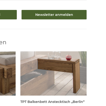
d
Newsletter anmelden
len
TPT Balkenbett Anstecktisch „Berlin“
Schiebe