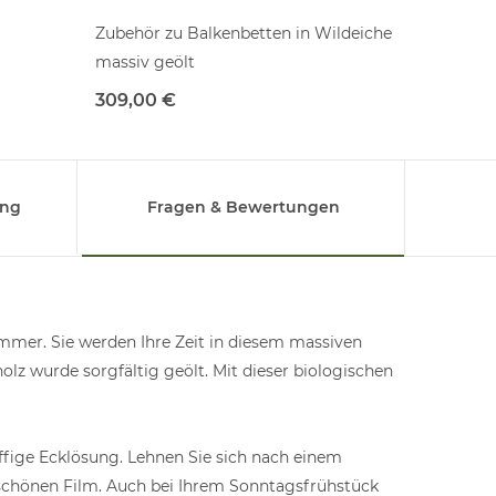
Zubehör zu Balkenbetten in Wildeiche
Kernbuch
massiv geölt
edle Kom
Holzarte
309,00 €
6.26
ab
ung
Fragen & Bewertungen
immer. Sie werden Ihre Zeit in diesem massiven
lz wurde sorgfältig geölt. Mit dieser biologischen
ffige Ecklösung. Lehnen Sie sich nach einem
 schönen Film. Auch bei Ihrem Sonntagsfrühstück