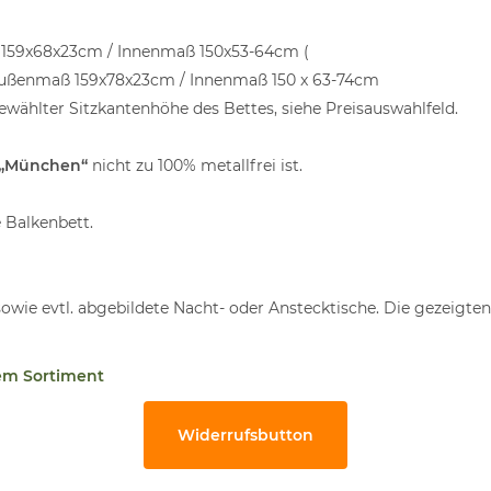
159x68x23cm / Innenmaß 150x53-64cm (
Außenmaß 159x78x23cm / Innenmaß 150 x 63-74cm
ewählter Sitzkantenhöhe des Bettes, siehe Preisauswahlfeld.
 „München“
nicht zu 100% metallfrei ist.
 Balkenbett.
sowie evtl. abgebildete Nacht- oder Anstecktische. Die gezeigte
em Sortiment
Widerrufsbutton