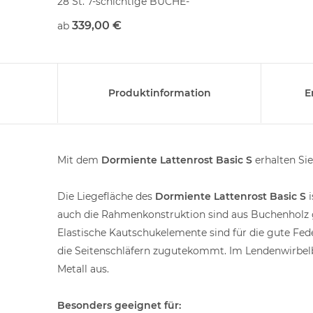
28 St. 7-schichtige BUCHE-
28 St. 7-
Federholzleisten
Federholz
339,00 €
339,0
ab
ab
verstärkter und einstellbarer
verstärkt
Mittelzonenbereich
Mittelzo
lagerung
Rahmen übergreifende Leistenlagerung
Rahmen ü
enrost -
metallfreier Buche massiv Lattenrost -
metallfre
Produktinformation
E
Rahmen,
Rahmen,
, MADE in
kontrolliert, gesunde Qualität, MADE in
kontrolli
Germany
Germany
Mit dem
Dormiente Lattenrost Basic S
erhalten Si
hen
unbehandelte Natur - Oberflächen
unbehand
rbar
Standartgrößen SOFORT lieferbar
Standart
Die Liegefläche des
Dormiente Lattenrost Basic S
i
auch die Rahmenkonstruktion sind aus Buchenholz g
Elastische Kautschukelemente sind für die gute Fed
die Seitenschläfern zugutekommt. Im Lendenwirbel
Metall aus.
Besonders geeignet für: