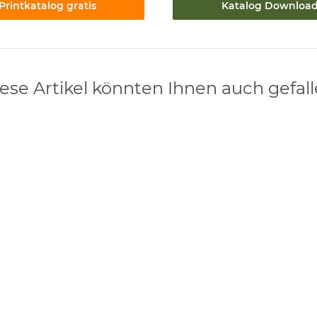
Printkatalog gratis
Katalog Downloa
ese Artikel könnten Ihnen auch gefal
st WOODLINE metallfrei
BUCHE-Natur-Lattenrahmen