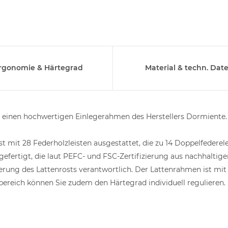
schichtige BUCHE-
leisten
0 €
er und einstellbarer
nenbereich
bergreifende Leistenlagerung
ier Buche massiv Lattenrost -
rgonomie & Härtegrad
Material & techn. Dat
ert, gesunde Qualität, MADE in
e einen hochwertigen Einlegerahmen des Herstellers Dormiente.
elte Natur - Oberflächen
größen SOFORT lieferbar
st mit 28 Federholzleisten ausgestattet, die zu 14 Doppelfedere
efertigt, die laut PEFC- und FSC-Zertifizierung aus nachhalti
erung des Lattenrosts verantwortlich. Der Lattenrahmen ist mit
bereich können Sie zudem den Härtegrad individuell reguliere