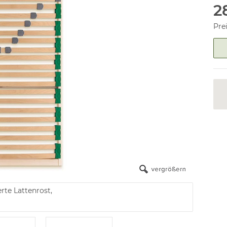
2
Pre
erte Lattenrost,