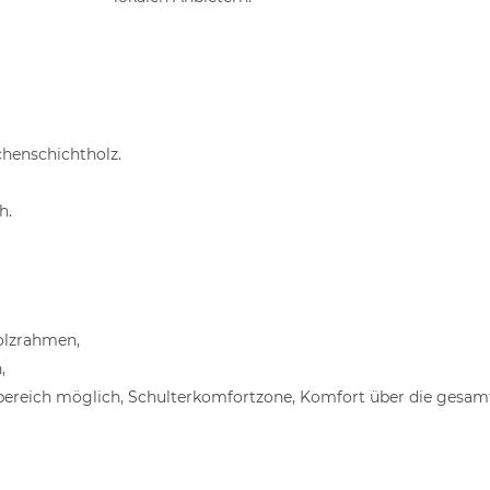
chenschichtholz.
h.
olzrahmen,
,
elbereich möglich, Schulterkomfortzone, Komfort über die gesa