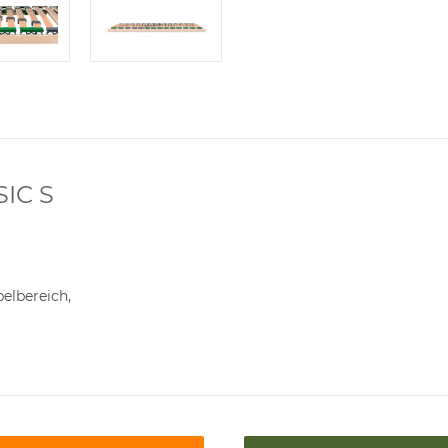
IC S
belbereich,