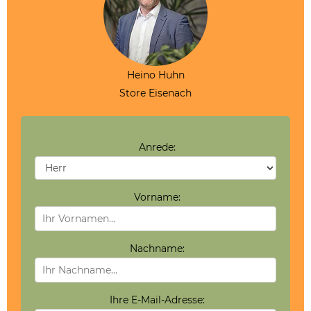
Heino Huhn
Store Eisenach
Anrede:
Vorname:
Nachname:
Ihre E-Mail-Adresse: