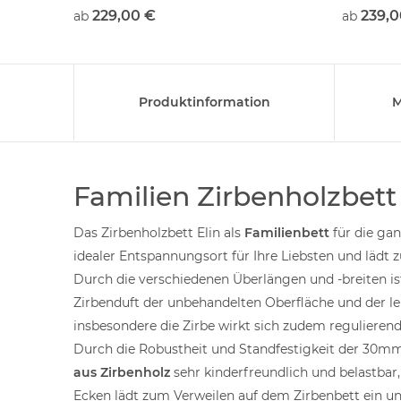
Federholz
229,00 €
239,0
ab
ab
verstellb
Beckenbe
Produktinformation
M
Familien Zirbenholzbett 
Das Zirbenholzbett Elin als
Familienbett
für die ga
idealer Entspannungsort für Ihre Liebsten und lädt
Durch die verschiedenen Überlängen und -breiten i
Zirbenduft der unbehandelten Oberfläche und der le
insbesondere die Zirbe wirkt sich zudem regulieren
Durch die Robustheit und Standfestigkeit der 30m
aus Zirbenholz
sehr kinderfreundlich und belastbar,
Ecken lädt zum Verweilen auf dem Zirbenbett ein 