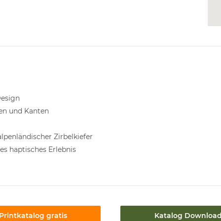
Design
ken und Kanten
alpenländischer Zirbelkiefer
es haptisches Erlebnis
Printkatalog gratis
Katalog Downloa