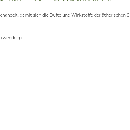
amilienbett in Buche.
Das Familienbett in Wildeiche.
nbehandelt, damit sich die Düfte und Wirkstoffe der ätherischen
Verwendung.