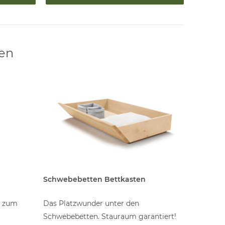
len
Schwebebetten Bettkasten
Ansteck
r zum
Das Platzwunder unter den
der Leich
Schwebebetten. Stauraum garantiert!