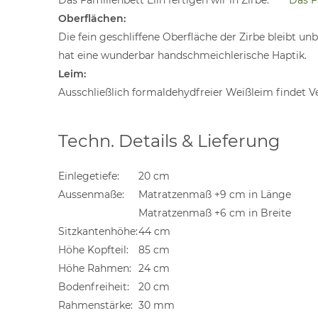
Das Familienbett Elin fertigen wir in Zirbe.
Das F
Oberflächen:
Die fein geschliffene Oberfläche der Zirbe bleibt u
hat eine wunderbar handschmeichlerische Haptik.
Leim:
Ausschließlich formaldehydfreier Weißleim findet 
Techn. Details & Lieferung
Einlegetiefe:
20 cm
Aussenmaße:
Matratzenmaß +9 cm in Länge
Matratzenmaß +6 cm in Breite
Sitzkantenhöhe:
44 cm
Höhe Kopfteil:
85 cm
Höhe Rahmen:
24 cm
Bodenfreiheit:
20 cm
Rahmenstärke:
30 mm