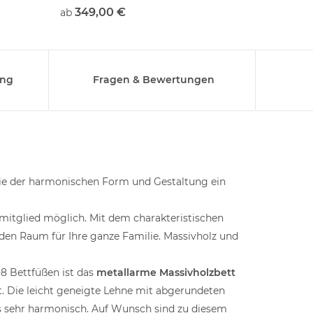
349,00 €
229,
ab
ab
ung
Fragen & Bewertungen
owie der harmonischen Form und Gestaltung ein
mitglied möglich. Mit dem charakteristischen
 den Raum für Ihre ganze Familie. Massivholz und
8 Bettfüßen ist das
metallarme Massivholzbett
it. Die leicht geneigte Lehne mit abgerundeten
s sehr harmonisch. Auf Wunsch sind zu diesem