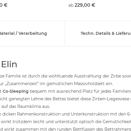
leisten,
0 €
229,00 €
ab
arer Härtegrad im
reich
aterial / Verarbeitung
Techn. Details & Liefer
Elin
nze Familie ist durch die wohltuende Ausstrahlung der Zirbe s
 zur „Zusammenzeit“ im gemütlichen Massivholzbett ein.
st
Co-Sleeping
bequem mit ausreichend Platz für jedes Familien
icht geneigten Lehne des Bettes bietet diese Zirben-Liegewiese
d auf das Raumklima aus.
m dicken Rahmenkonstruktion und Unterkonstruktion mit den 6-
 wirkt trotzdem leicht und unterstützt optisch die Gemütlichke
und wirkt zusammen mit den runden Bettfüssen des Bettrahmen