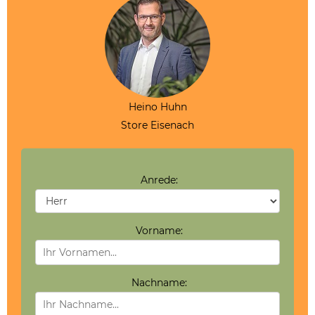
Heino Huhn
Store Eisenach
Anrede:
Vorname:
Nachname: