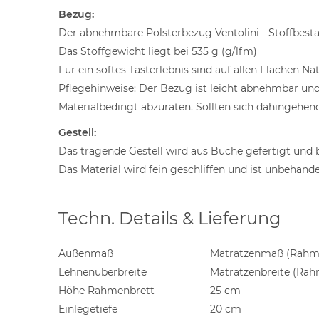
Bezug:
Der abnehmbare Polsterbezug Ventolini - Stoffbest
Das Stoffgewicht liegt bei 535 g (g/lfm)
Für ein softes Tasterlebnis sind auf allen Flächen N
Pflegehinweise: Der Bezug ist leicht abnehmbar un
Materialbedingt abzuraten. Sollten sich dahingehen
Gestell:
Das tragende Gestell wird aus Buche gefertigt und bi
Das Material wird fein geschliffen und ist unbehande
Techn. Details & Lieferung
Außenmaß
Matratzenmaß (Rahme
Lehnenüberbreite
Matratzenbreite (Ra
Höhe Rahmenbrett
25 cm
Einlegetiefe
20 cm