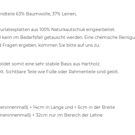
andteile 63% Baumwolle, 37% Leinen,
aturlatexplatten aus 100% Naturkautschuk eingearbeitet.
d kann im Bedarfsfall getauscht werden. Eine chemische Reinig
d Fragen ergeben, kommen Sie bitte auf uns zu.
ldet somit eine sehr stabile Basis aus Hartholz.
lt. Sichtbare Teile wie Füße oder Rahmenteile sind geölt.
ninnenmaß) + 14cm in Länge und + 6cm in der Breite
hmeninnenmaß) + 32cm nur im Bereich der Lehne