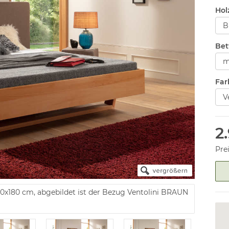
Hol
Bet
Far
2
Pre
00x180 cm, abgebildet ist der Bezug Ventolini BRAUN