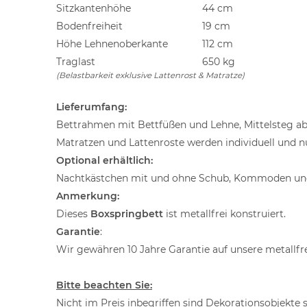
Sitzkantenhöhe
44 cm
Bodenfreiheit
19 cm
Höhe Lehnenoberkante
112 cm
Traglast
650 kg
(Belastbarkeit exklusive Lattenrost & Matratze)
Lieferumfang:
Bettrahmen mit Bettfüßen und Lehne, Mittelsteg ab 
Matratzen und Lattenroste werden individuell und n
Optional erhältlich:
Nachtkästchen mit und ohne Schub, Kommoden und
Anmerkung:
Dieses
Boxspringbett
ist metallfrei konstruiert.
Garantie
:
Wir gewähren 10 Jahre Garantie auf unsere metallfr
Bitte beachten Sie:
Nicht im Preis inbegriffen sind Dekorationsobjekte 