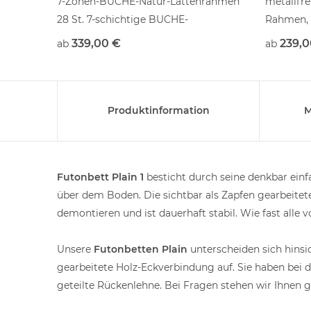
.
7-Zonen-BUCHE-Natur-Lattenrahmen
metallfre
: 17cm,
28 St. 7-schichtige BUCHE-
Rahmen, 
Federholzleisten
Federholz
339,00 €
239,0
ab
ab
verstärkter und einstellbarer
verstellb
Mittelzonenbereich
Beckenbe
Rahmen übergreifende Leistenlagerung
metallfreier Buche massiv Lattenrost -
Produktinformation
M
Rahmen,
kontrolliert, gesunde Qualität, MADE in
Germany
Futonbett Plain 1
besticht durch seine denkbar einf
unbehandelte Natur - Oberflächen
über dem Boden. Die sichtbar als Zapfen gearbeitete
Standartgrößen SOFORT lieferbar
demontieren und ist dauerhaft stabil. Wie fast alle
Unsere
Futonbetten Plain
unterscheiden sich hinsic
gearbeitete Holz-Eckverbindung auf. Sie haben bei 
geteilte Rückenlehne. Bei Fragen stehen wir Ihnen 