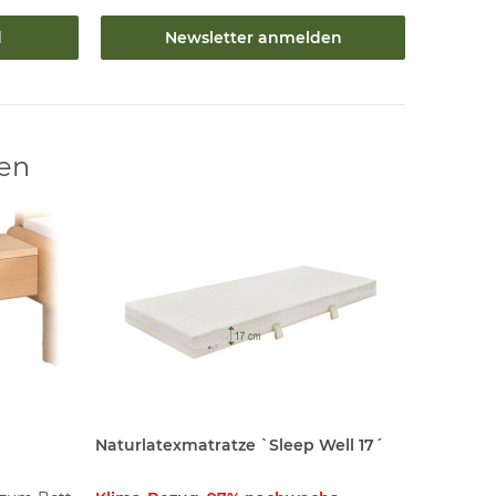
d
Newsletter anmelden
len
Naturlatexmatratze `Sleep Well 17´
Lattenr