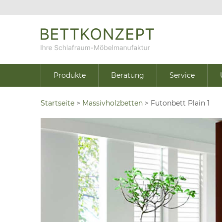
Produkte
Beratung
Service
Startseite
>
Massivholzbetten
>
Futonbett Plain 1