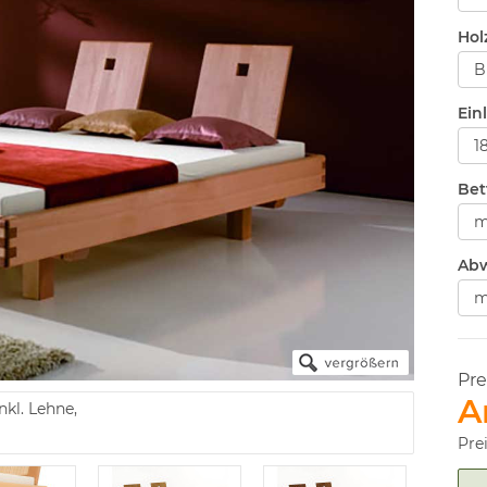
Hol
Ein
Bet
Abw
Pre
A
kl. Lehne,
Pre