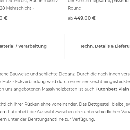
ier Lattenrost, Buche massiv
der Anschmiegsame, passend
28 Mehrschicht -
Round
leisten,
0 €
449,00 €
ab
arer Härtegrad im
reich
aterial / Verarbeitung
Techn. Details & Liefer
ache Bauweise und schlichte Eleganz. Durch die nach innen vers
 Holz - Eckverbindung wird durch einen senkrecht eingesteckten
 von uns angebotenen Massivholzbetten ist auch
Futonbett Plain 
htlich ihrer Rückenlehne voneinander. Das Bettgestell bleibt jew
dem Futonbett die Auswahl zwischen drei unterschiedlichen Var
gern unter der Beratungshotline zur Verfügung.