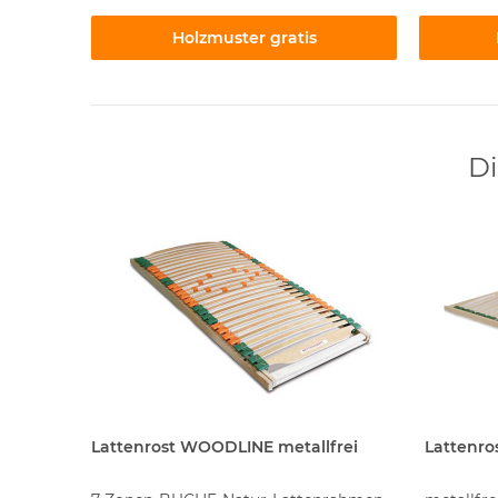
Holzmuster gratis
Di
ll 17´
Lattenrost WOODLINE metallfrei
Lattenro