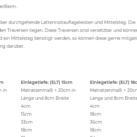
eißleim.
ber durchgehende Lattenrostauflageleisten und Mittelsteg. Die K
den Traversen liegen. Diese Traversen sind versetzbar und könn
d ein Mittelsteg benötigt werden, so können diese gerne mitgeli
ng darüber.
cm
Einlegetiefe: (ELT) 15cm
Einlegetiefe: (ELT) 1
 in
Matratzenmaß: + 20cm in
Matratzenmaß: + 20c
Länge und 8cm Breite
Länge und 8cm Breit
4cm
4cm
15cm
18cm
33cm
36cm
18cm
18cm