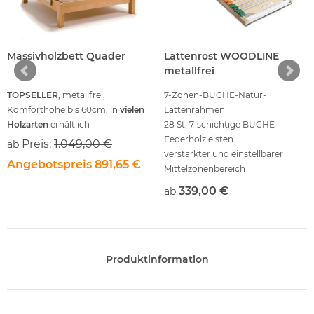
Massivholzbett Quader
Lattenrost WOODLINE
metallfrei
TOPSELLER
, metallfrei,
7-Zonen-BUCHE-Natur-
Komforthöhe bis 60cm, in
vielen
Lattenrahmen
Holzarten
erhältlich
28 St. 7-schichtige BUCHE-
Federholzleisten
Preis:
1.049,00 €
ab
verstärkter und einstellbarer
Angebotspreis
891,65 €
Mittelzonenbereich
Rahmen übergreifende
339,00 €
ab
Leistenlagerung
metallfreier Buche massiv
Lattenrost - Rahmen,
kontrolliert, gesunde Qualität,
MADE in Germany
Produktinformation
unbehandelte Natur -
Oberflächen
Standartgrößen SOFORT lieferbar