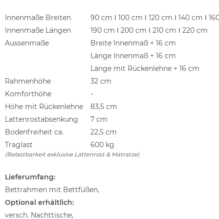
Innenmaße Breiten
90 cm ǀ 100 cm ǀ 120 cm ǀ 140 cm ǀ 16
Innenmaße Längen
190 cm ǀ 200 cm ǀ 210 cm ǀ 220 cm
Aussenmaße
Breite Innenmaß + 16 cm
Länge Innenmaß + 16 cm
Länge mit Rückenlehne + 16 cm
Rahmenhöhe
32 cm
Komforthöhe
-
Höhe mit Rückenlehne
83,5 cm
Lattenrostabsenkung
7 cm
Bodenfreiheit ca.
22,5 cm
Traglast
600 kg
(Belastbarkeit exklusive Lattenrost & Matratze)
Lieferumfang:
Bettrahmen mit Bettfüßen,
Optional erhältlich:
versch. Nachttische,