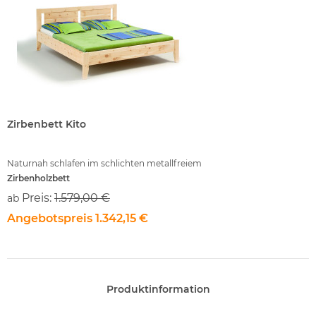
Zirbenbett Kito
Zirbenbett Kito
Naturnah schlafen im schlichten metallfreiem
Naturnah schlafen im s
Zirbenholzbett
Zirbenholzbett
Preis:
1.579,00 €
Preis:
1.579,00
ab
ab
Angebotspreis
1.342,15 €
Angebotspreis
1
Produktinformation