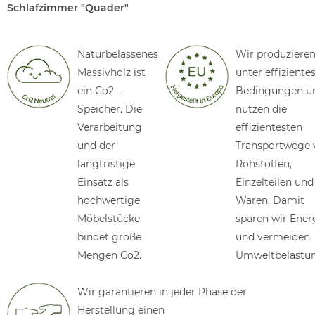
Schlafzimmer "Quader"
Naturbelassenes
Wir produziere
Massivholz ist
unter effiziente
ein Co2 –
Bedingungen u
Speicher. Die
nutzen die
Verarbeitung
effizientesten
und der
Transportwege 
langfristige
Rohstoffen,
Einsatz als
Einzelteilen und
hochwertige
Waren. Damit
Möbelstücke
sparen wir Ener
bindet große
und vermeiden
Mengen Co2.
Umweltbelastu
Wir garantieren in jeder Phase der
Herstellung einen