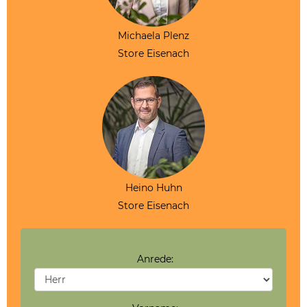
Michaela Plenz
Store Eisenach
Heino Huhn
Store Eisenach
Anrede: