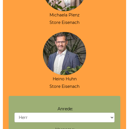
Michaela Plenz
Store Eisenach
Heino Huhn
Store Eisenach
Anrede: