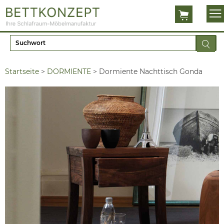
Startseite
>
DORMIENTE
>
Dormiente Nachttisch Gonda