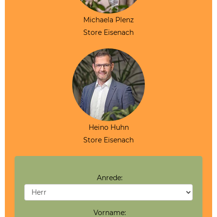
Michaela Plenz
Store Eisenach
Heino Huhn
Store Eisenach
Anrede:
Vorname: