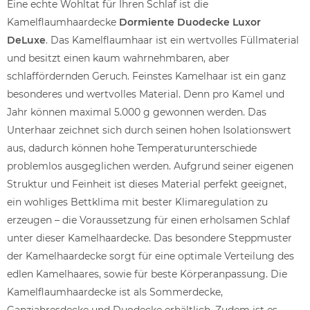
Eine echte Wohltat für Ihren Schlaf ist die
Kamelflaumhaardecke
Dormiente Duodecke Luxor
DeLuxe
. Das Kamelflaumhaar ist ein wertvolles Füllmaterial
und besitzt einen kaum wahrnehmbaren, aber
schlaffördernden Geruch. Feinstes Kamelhaar ist ein ganz
besonderes und wertvolles Material. Denn pro Kamel und
Jahr können maximal 5.000 g gewonnen werden. Das
Unterhaar zeichnet sich durch seinen hohen Isolationswert
aus, dadurch können hohe Temperaturunterschiede
problemlos ausgeglichen werden. Aufgrund seiner eigenen
Struktur und Feinheit ist dieses Material perfekt geeignet,
ein wohliges Bettklima mit bester Klimaregulation zu
erzeugen – die Voraussetzung für einen erholsamen Schlaf
unter dieser Kamelhaardecke. Das besondere Steppmuster
der Kamelhaardecke sorgt für eine optimale Verteilung des
edlen Kamelhaares, sowie für beste Körperanpassung. Die
Kamelflaumhaardecke ist als Sommerdecke,
Ganzjahresdecke und Duodecke erhältlich. Zudem ist es